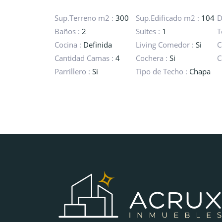
Sup.Terreno m2 :
300
Sup.Edificado m2 :
104
D
Baños :
2
Suites :
1
T
Cocina :
Definida
Living Comedor :
Si
C
Cantidad Camas :
4
Cochera :
Si
C
Parrillero :
Si
Tipo de Techo :
Chapa