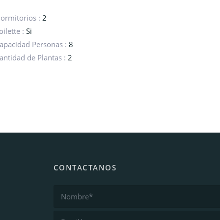
ormitorios :
2
oilette :
Si
apacidad Personas :
8
antidad de Plantas :
2
CONTACTANOS